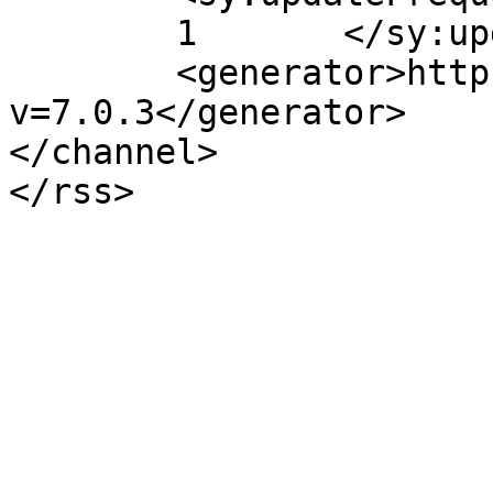
	1	</sy:updateFrequency>

	<generator>https://wordpress.org/?
v=7.0.3</generator>

</channel>
