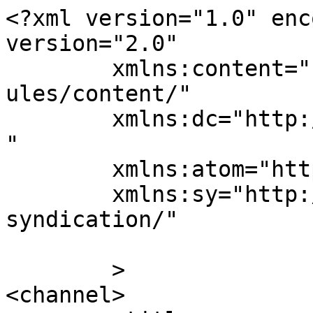
<?xml version="1.0" enc
version="2.0"

	xmlns:content="http://purl.org/rss/1.0/mod
ules/content/"

	xmlns:dc="http://purl.org/dc/elements/1.1/
"

	xmlns:atom="http://www.w3.org/2005/Atom"

	xmlns:sy="http://purl.org/rss/1.0/modules/
syndication/"

	>

<channel>
