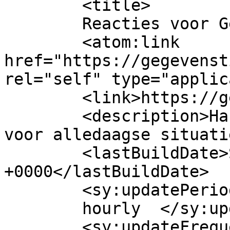
	<title>

	Reacties voor Gegevens Tips	</title>

	<atom:link 
href="https://gegevenst
rel="self" type="applic
	<link>https://gegevenstips.nl/</link>

	<description>Handige tips en idee&#235;n 
voor alledaagse situati
	<lastBuildDate>Sun, 12 Jul 2026 20:17:22 
+0000</lastBuildDate>

	<sy:updatePeriod>

	hourly	</sy:updatePeriod>

	<sy:updateFrequency>
