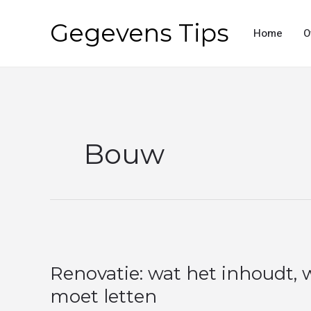
Ga
Gegevens Tips
naar
Home
O
de
inhoud
Bouw
Renovatie:
wat
Renovatie: wat het inhoudt, 
het
inhoudt,
moet letten
wat