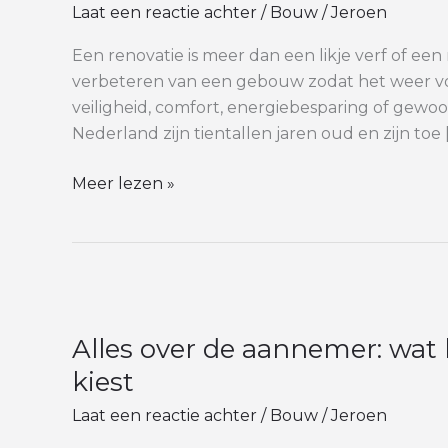
Laat een reactie achter
/
Bouw
/
Jeroen
het
kost
Een renovatie is meer dan een likje verf of ee
en
verbeteren van een gebouw zodat het weer vol
waar
veiligheid, comfort, energiebesparing of gewoon
je
Nederland zijn tientallen jaren oud en zijn toe 
op
moet
Meer lezen »
letten
Alles
over
Alles over de aannemer: wat h
de
aannemer:
kiest
wat
Laat een reactie achter
/
Bouw
/
Jeroen
hij