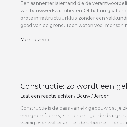
doet
Een aannemer is iemand die de verantwoordeli
en
van bouwwerkzaamheden. Of het nu gaat om 
hoe
grote infrastructuurklus, zonder een vakkun
je
goed van de grond. Toch weten veel mensen ni
de
juiste
Meer lezen »
kiest
Constructie:
zo
Constructie: zo wordt een ge
wordt
een
Laat een reactie achter
/
Bouw
/
Jeroen
gebouw
sterk
Constructie is de basis van elk gebouw dat je 
en
een grote fabriek, zonder een goede draagstru
veilig
weinig over wat er achter de schermen gebeur