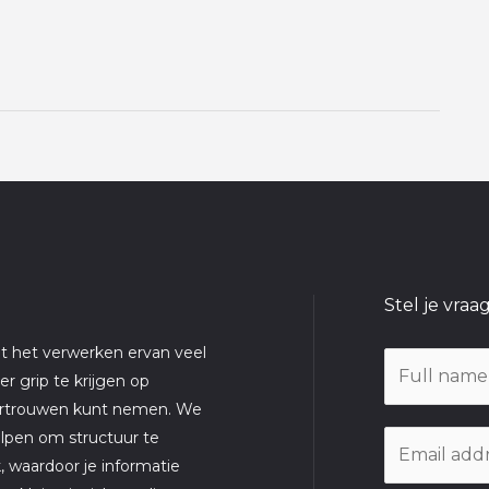
Stel je vraag
t het verwerken ervan veel
N
r grip te krijgen op
a
vertrouwen kunt nemen. We
m
elpen om structuur te
E
e
jk, waardoor je informatie
m
*