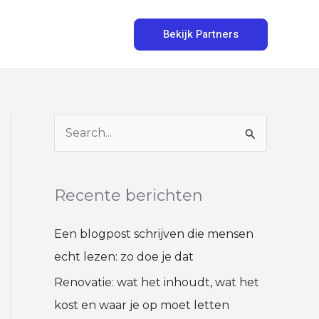
Bekijk Partners
Z
o
e
Recente berichten
k
n
Een blogpost schrijven die mensen
a
echt lezen: zo doe je dat
a
Renovatie: wat het inhoudt, wat het
r
kost en waar je op moet letten
: