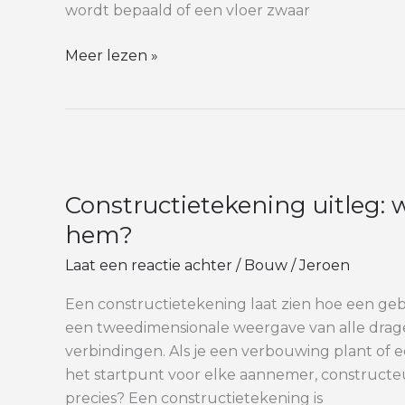
wordt bepaald of een vloer zwaar
Meer lezen »
Constructietekening
uitleg:
Constructietekening uitleg: w
wat
staat
hem?
er
Laat een reactie achter
/
Bouw
/
Jeroen
op
en
Een constructietekening laat zien hoe een gebo
hoe
een tweedimensionale weergave van alle drag
lees
verbindingen. Als je een verbouwing plant of
je
het startpunt voor elke aannemer, constructe
hem?
precies? Een constructietekening is