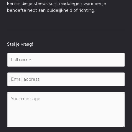
kennis die je steeds kunt raadplegen wanneer je
behoefte hebt aan duidelijkheid of richting.
Stel je vraag!
N
a
m
E
e
m
*
a
C
i
o
l
m
*
m
e
n