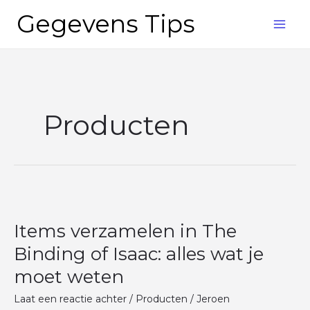
Ga
Gegevens Tips
naar
de
inhoud
Producten
Items
verzamelen
Items verzamelen in The
in
The
Binding of Isaac: alles wat je
Binding
moet weten
of
Isaac:
Laat een reactie achter
/
Producten
/
Jeroen
alles