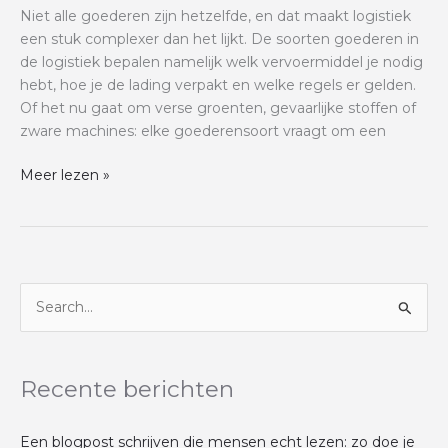
verschillen?
Niet alle goederen zijn hetzelfde, en dat maakt logistiek
een stuk complexer dan het lijkt. De soorten goederen in
de logistiek bepalen namelijk welk vervoermiddel je nodig
hebt, hoe je de lading verpakt en welke regels er gelden.
Of het nu gaat om verse groenten, gevaarlijke stoffen of
zware machines: elke goederensoort vraagt om een
Meer lezen »
Z
o
e
Recente berichten
k
n
Een blogpost schrijven die mensen echt lezen: zo doe je