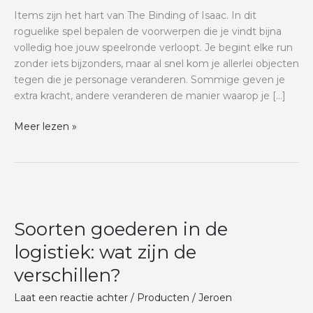
wat
Items zijn het hart van The Binding of Isaac. In dit
je
roguelike spel bepalen de voorwerpen die je vindt bijna
moet
volledig hoe jouw speelronde verloopt. Je begint elke run
weten
zonder iets bijzonders, maar al snel kom je allerlei objecten
tegen die je personage veranderen. Sommige geven je
extra kracht, andere veranderen de manier waarop je […]
Meer lezen »
Soorten
goederen
Soorten goederen in de
in
de
logistiek: wat zijn de
logistiek:
verschillen?
wat
zijn
Laat een reactie achter
/
Producten
/
Jeroen
de