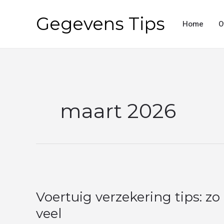
Ga
Gegevens Tips
naar
Home
O
de
inhoud
maart 2026
Voertuig
verzekering
Voertuig verzekering tips: zo k
tips:
zo
veel
kies