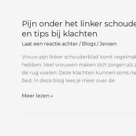
Pijn
onder
Pijn onder het linker schoud
het
linker
en tips bij klachten
schouderblad
Laat een reactie achter
/
Blogs
/
Jeroen
bij
vrouwen:
Vrouw pijn linker schouderblad komt regelma
oorzaken
hebben. Veel vrouwen maken zich zorgen als z
en
de rug voelen. Deze klachten kunnen soms na spo
tips
bed. In deze blog lees je meer over de
bij
klachten
Meer lezen »
Algoritme: