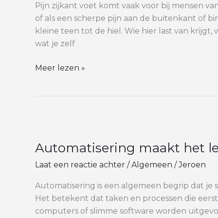
voet:
Pijn zijkant voet komt vaak voor bij mensen van
oorzaken,
of als een scherpe pijn aan de buitenkant of bi
klachten
kleine teen tot de hiel. Wie hier last van krijg
en
wat je zelf
wat
je
Meer lezen »
kunt
doen
Automatisering
maakt
Automatisering maakt het l
het
leven
Laat een reactie achter
/
Algemeen
/
Jeroen
en
werken
Automatisering is een algemeen begrip dat je s
makkelijker
Het betekent dat taken en processen die eer
computers of slimme software worden uitgevoer