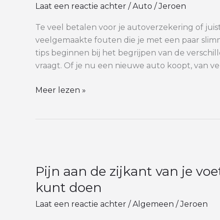
Laat een reactie achter
/
Auto
/
Jeroen
je
slim
Te veel betalen voor je autoverzekering of juis
en
veelgemaakte fouten die je met een paar sli
betaal
tips beginnen bij het begrijpen van de verschi
je
vraagt. Of je nu een nieuwe auto koopt, van ver
niet
te
Meer lezen »
veel
Pijn
aan
Pijn aan de zijkant van je voe
de
zijkant
kunt doen
van
Laat een reactie achter
/
Algemeen
/
Jeroen
je