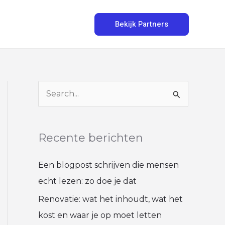
Bekijk Partners
Z
o
e
Recente berichten
k
n
Een blogpost schrijven die mensen
a
echt lezen: zo doe je dat
a
Renovatie: wat het inhoudt, wat het
r
kost en waar je op moet letten
: