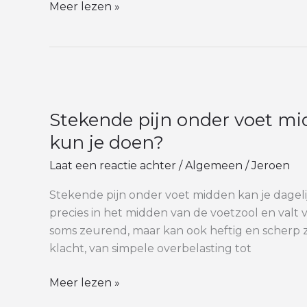
Meer lezen »
Stekende
pijn
Stekende pijn onder voet mid
onder
voet
kun je doen?
midden:
Laat een reactie achter
/
Algemeen
/
Jeroen
wat
kan
Stekende pijn onder voet midden kan je dagelijk
het
precies in het midden van de voetzool en valt vo
zijn
soms zeurend, maar kan ook heftig en scherp zi
en
klacht, van simpele overbelasting tot
wat
kun
Meer lezen »
je