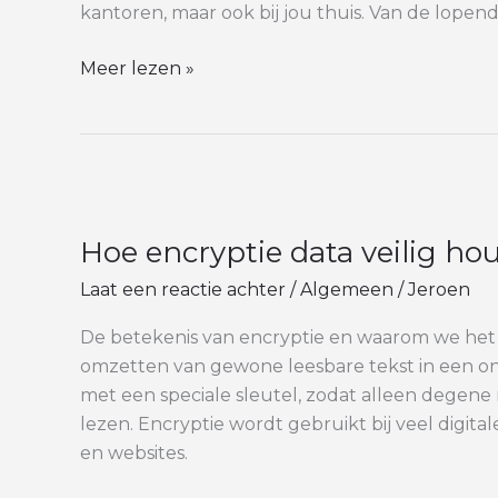
kantoren, maar ook bij jou thuis. Van de lopen
Meer lezen »
Hoe
encryptie
Hoe encryptie data veilig hou
data
veilig
Laat een reactie achter
/
Algemeen
/
Jeroen
houdt
in
De betekenis van encryptie en waarom we het
het
omzetten van gewone leesbare tekst in een on
dagelijks
met een speciale sleutel, zodat alleen degene 
leven
lezen. Encryptie wordt gebruikt bij veel digita
en websites.