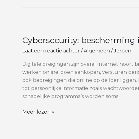
doen?
Cybersecurity:
bescherming
Cybersecurity: bescherming i
in
een
Laat een reactie achter
/
Algemeen
/
Jeroen
digitale
wereld
Digitale dreigingen zijn overal Internet hoort b
werken online, doen aankopen, versturen beric
ook bedreigingen die online op de loer liggen
tot persoonlijke informatie zoals wachtwoord
schadelijke programma’s worden soms
Meer lezen »