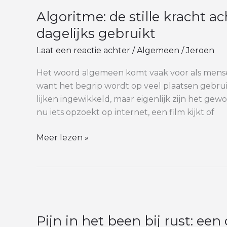
de
Algoritme: de stille kracht ac
stille
kracht
dagelijks gebruikt
achter
Laat een reactie achter
/
Algemeen
/
Jeroen
veel
dingen
Het woord algemeen komt vaak voor als mense
die
want het begrip wordt op veel plaatsen gebruik
je
lijken ingewikkeld, maar eigenlijk zijn het gew
dagelijks
nu iets opzoekt op internet, een film kijkt of
gebruikt
Meer lezen »
Pijn
in
Pijn in het been bij rust: e
het